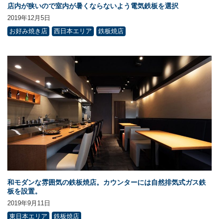
店内が狭いので室内が暑くならないよう電気鉄板を選択
2019年12月5日
お好み焼き店
西日本エリア
鉄板焼店
和モダンな雰囲気の鉄板焼店。カウンターには自然排気式ガス鉄
板を設置。
2019年9月11日
東日本エリア
鉄板焼店