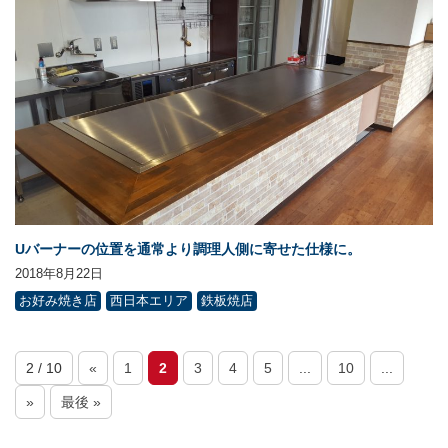
Uバーナーの位置を通常より調理人側に寄せた仕様に。
2018年8月22日
お好み焼き店
西日本エリア
鉄板焼店
2 / 10
«
1
2
3
4
5
...
10
...
»
最後 »