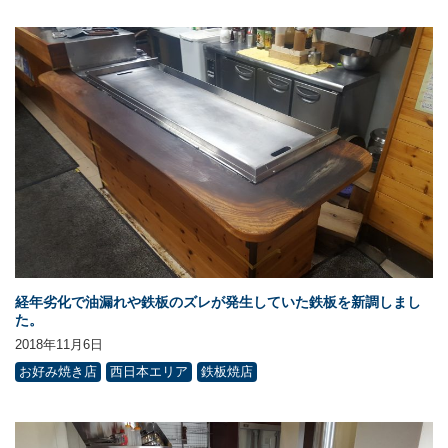
経年劣化で油漏れや鉄板のズレが発生していた鉄板を新調しまし
た。
2018年11月6日
お好み焼き店
西日本エリア
鉄板焼店