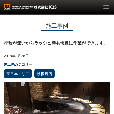
Togg
navi
施工事例
排熱が無いからラッシュ時も快適に作業ができます。
2018年6月28日
施工先カテゴリー
東日本エリア
鉄板焼店