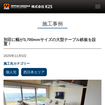
Togg
navi
施工事例
別荘に幅が3,700mmサイズの大型テーブル鉄板を設
置！
2025年11月5日
施工先カテゴリー
個人宅
西日本エリア